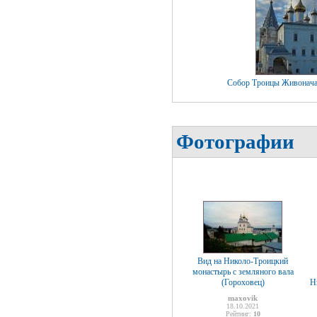
Собор Троицы Живонача
Фотографии
Вид на Николо-Троицкий
монастырь с земляного вала
(Гороховец)
Н
maxovik
18.10.2021
Рейтинг:
10