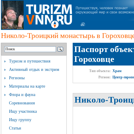
Николо-Троицкий монастырь в Гороховц
Паспорт объек
Гороховце
Туризм и путешествия
Активный отдых и экстрим
Тип объекта:
Храм
Регион:
Центр европ
Регионы
Материалы на карте
Флора и фауна
Николо-Троицк
Соревнования
Ищу участника
Ищу группу
Статьи