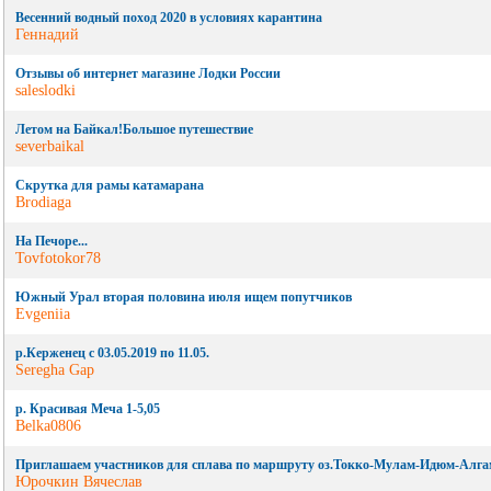
Весенний водный поход 2020 в условиях карантина
Геннадий
Отзывы об интернет магазине Лодки России
saleslodki
Летом на Байкал!Большое путешествие
severbaikal
Скрутка для рамы катамарана
Brodiaga
На Печоре...
Tovfotokor78
Южный Урал вторая половина июля ищем попутчиков
Evgeniia
р.Керженец с 03.05.2019 по 11.05.
Seregha Gap
р. Красивая Меча 1-5,05
Belka0806
Приглашаем участников для сплава по маршруту оз.Токко-Мулам-Идюм-Алг
Юрочкин Вячеслав