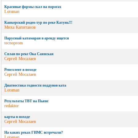
Красивые формы скал на порогах
Lotsman
Каякерский родео-тур по реке Катунь!!!
Миха Капитанов
Парусный катамаран в аренду ищется
tecnoprom
Сплав по реке Ока Саянская
Сергей Мосалаев
Репеллент в походе
Сергей Мосалаев
Диагностика годности поддувов ката
Lotsman
Результаты ТВТ на Пьяне
redaktor
карты в походе
Сергей Мосалаев
На каких реках ГИМС встречали?
Lotsman