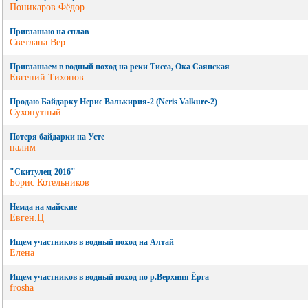
Поникаров Фёдор
Приглашаю на сплав
Светлана Вер
Приглашаем в водный поход на реки Тисса, Ока Саянская
Евгений Тихонов
Продаю Байдарку Нерис Валькирия-2 (Neris Valkure-2)
Сухопутный
Потеря байдарки на Усте
налим
"Скитулец-2016"
Борис Котельников
Немда на майские
Евген.Ц
Ищем участников в водный поход на Алтай
Елена
Ищем участников в водный поход по р.Верхняя Ёрга
frosha