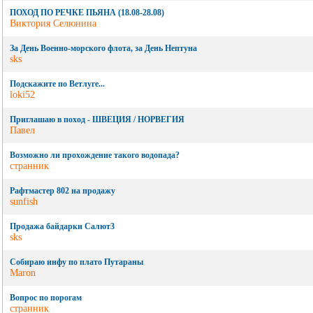
ПОХОД ПО РЕЧКЕ ПЬЯНА (18.08-28.08)
Виктория Селюнина
За День Военно-морского флота, за День Нептуна
sks
Подскажите по Ветлуге...
loki52
Приглашаю в поход - ШВЕЦИЯ / НОРВЕГИЯ
Павел
Возможно ли прохождение такого водопада?
странник
Рафтмастер 802 на продажу
sunfish
Продажа байдарки Салют3
sks
Собираю инфу по плато Путараны
Maron
Вопрос по порогам
странник