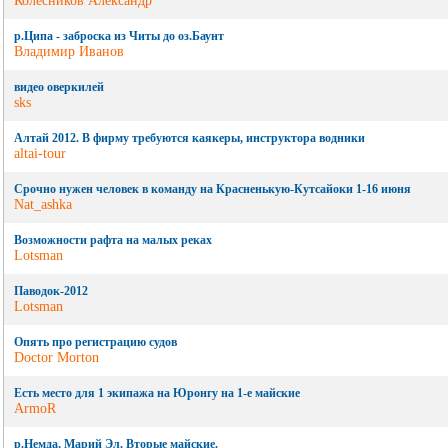
Колесников Александр
р.Ципа - заброска из Читы до оз.Баунт
Владимир Иванов
видео оверкилей
sks
Алтай 2012. В фирму требуются каякеры, инструктора водники
altai-tour
Срочно нужен человек в команду на Красненькую-Кутсайоки 1-16 июня
Nat_ashka
Возможности рафта на малых реках
Lotsman
Паводок-2012
Lotsman
Опять про регистрацию судов
Doctor Morton
Есть место для 1 экипажа на Юронгу на 1-е майские
ArmoR
р.Немда, Марий Эл. Вторые майские.