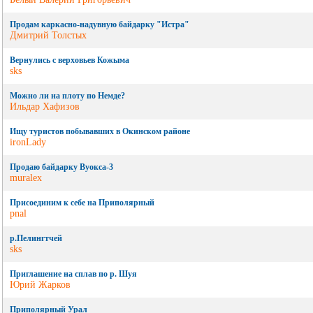
Продам каркасно-надувную байдарку "Истра"
Дмитрий Толстых
Вернулись с верховьев Кожыма
sks
Можно ли на плоту по Немде?
Ильдар Хафизов
Ищу туристов побывавших в Окинском районе
ironLady
Продаю байдарку Вуокса-3
muralex
Присоединим к себе на Приполярный
pnal
р.Пелингтчей
sks
Приглашение на сплав по р. Шуя
Юрий Жарков
Приполярный Урал