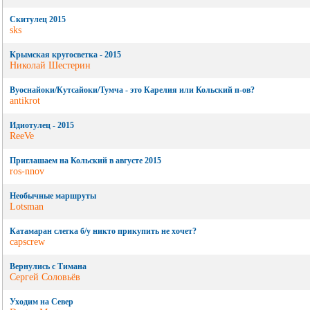
Скитулец 2015
sks
Крымская кругосветка - 2015
Николай Шестерин
Вуоснайоки/Кутсайоки/Тумча - это Карелия или Кольский п-ов?
antikrot
Идиотулец - 2015
ReeVe
Приглашаем на Кольский в августе 2015
ros-nnov
Необычные маршруты
Lotsman
Катамаран слегка б/у никто прикупить не хочет?
capscrew
Вернулись с Тимана
Сергей Соловьёв
Уходим на Север