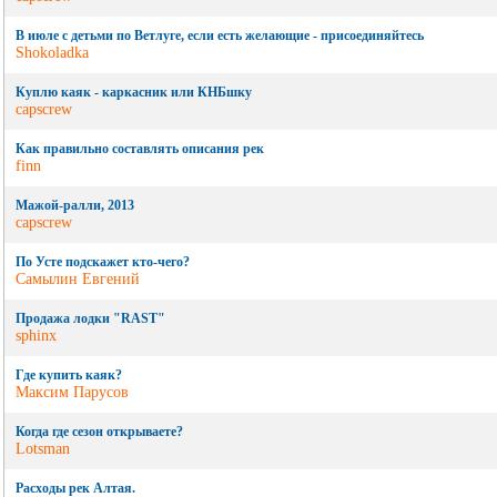
В июле с детьми по Ветлуге, если есть желающие - присоединяйтесь
Shokoladka
Куплю каяк - каркасник или КНБшку
capscrew
Как правильно составлять описания рек
finn
Мажой-ралли, 2013
capscrew
По Усте подскажет кто-чего?
Самылин Евгений
Продажа лодки "RAST"
sphinx
Где купить каяк?
Максим Парусов
Когда где сезон открываете?
Lotsman
Расходы рек Алтая.