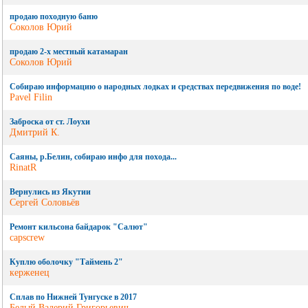
продаю походную баню
Соколов Юрий
продаю 2-х местный катамаран
Соколов Юрий
Собираю информацию о народных лодках и средствах передвижения по воде!
Pavel Filin
Заброска от ст. Лоухи
Дмитрий К.
Саяны, р.Белин, собираю инфо для похода...
RinatR
Вернулись из Якутии
Сергей Соловьёв
Ремонт кильсона байдарок "Салют"
capscrew
Куплю оболочку "Таймень 2"
керженец
Сплав по Нижней Тунгуске в 2017
Белый Валерий Григорьевич