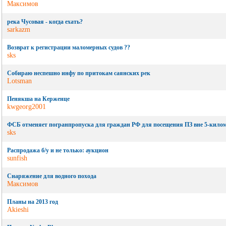
Максимов
река Чусовая - когда ехать?
sarkazm
Возврат к регистрации маломерных судов ??
sks
Собираю неспешно инфу по притокам саянских рек
Lotsman
Пенякша на Керженце
kwgeorg2001
ФСБ отменяет погранпропуска для граждан РФ для посещения ПЗ вне 5-кило
sks
Распродажа б/у и не только: аукцион
sunfish
Снаряжение для водного похода
Максимов
Планы на 2013 год
Akieshi