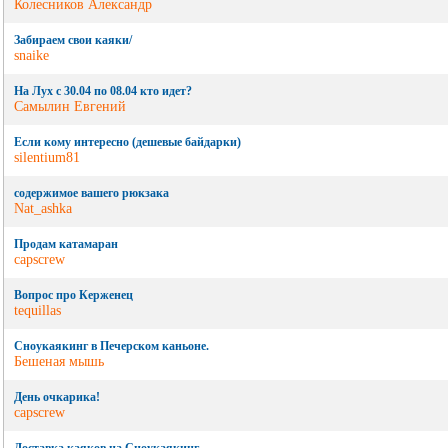
Колесников Александр
Забираем свои каяки/
snaike
На Лух с 30.04 по 08.04 кто идет?
Самылин Евгений
Если кому интересно (дешевые байдарки)
silentium81
содержимое вашего рюкзака
Nat_ashka
Продам катамаран
capscrew
Вопрос про Керженец
tequillas
Сноукаякинг в Печерском каньоне.
Бешеная мышь
День очкарика!
capscrew