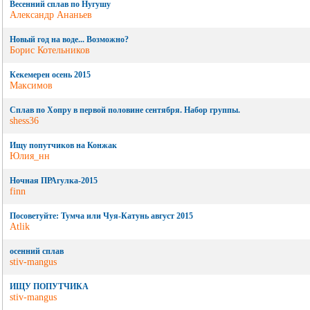
Весенний сплав по Нугушу
Александр Ананьев
Новый год на воде... Возможно?
Борис Котельников
Кекемерен осень 2015
Максимов
Сплав по Хопру в первой половине сентября. Набор группы.
shess36
Ищу попутчиков на Конжак
Юлия_нн
Ночная ПРАгулка-2015
finn
Посоветуйте: Тумча или Чуя-Катунь август 2015
Atlik
осенний сплав
stiv-mangus
ИЩУ ПОПУТЧИКА
stiv-mangus