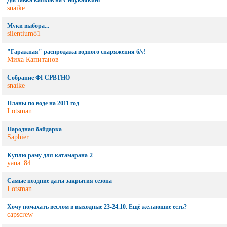
Доставка каяков на Сноукаякинг
snaike
Муки выбора...
silentium81
"Гаражная" распродажа водного снаряжения б/у!
Миха Капитанов
Собрание ФГСРВТНО
snaike
Планы по воде на 2011 год
Lotsman
Народная байдарка
Saphier
Куплю раму для катамарана-2
yana_84
Самые поздние даты закрытия сезона
Lotsman
Хочу помахать веслом в выходные 23-24.10. Ещё желающие есть?
capscrew