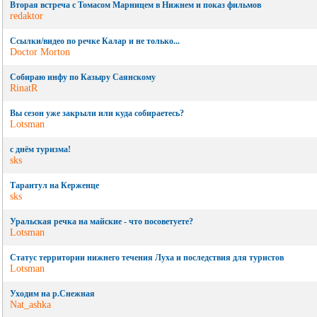
Вторая встреча с Томасом Марницем в Нижнем и показ фильмов
redaktor
Ссылки/видео по речке Калар и не только...
Doctor Morton
Собираю инфу по Казыру Саянскому
RinatR
Вы сезон уже закрыли или куда собираетесь?
Lotsman
с днём туризма!
sks
Тарантул на Керженце
sks
Уральская речка на майские - что посоветуете?
Lotsman
Статус территории нижнего течения Луха и последствия для туристов
Lotsman
Уходим на р.Снежная
Nat_ashka