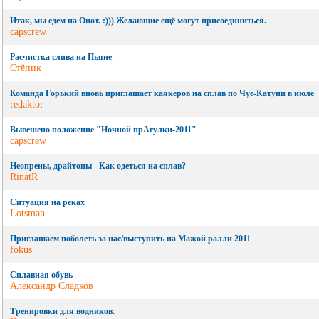
Итак, мы едем на Онот. :))) Желающие ещё могут присоединиться.
capscrew
Расчистка слива на Пьяне
Стёпик
Команда Горький вновь приглашает каякеров на сплав по Чуе-Катуни в июле
redaktor
Вывешено положение "Ночной прАгулки-2011"
capscrew
Неопрены, драйтопы - Как одеться на сплав?
RinatR
Ситуация на реках
Lotsman
Приглашаем поболеть за нас/выступить на Мажой ралли 2011
fokus
Сплавная обувь
Александр Сладков
Тренировки для водников.