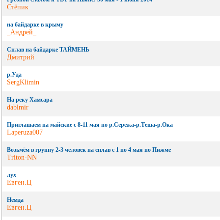
Стёпик
на байдарке в крыму
_Андрей_
Сплав на байдарке ТАЙМЕНЬ
Дмитрий
р.Уда
SergKlimin
На реку Хамсара
dablmir
Приглашаем на майские с 8-11 мая по р.Сережа-р.Теша-р.Ока
Laperuza007
Возьмём в группу 2-3 человек на сплав с 1 по 4 мая по Пижме
Triton-NN
лух
Евген.Ц
Немда
Евген.Ц