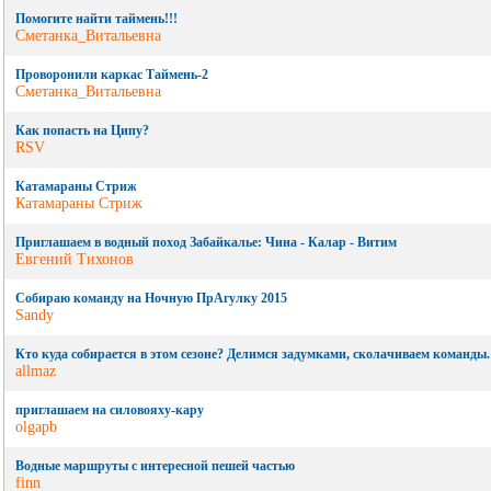
Помогите найти таймень!!!
Сметанка_Витальевна
Проворонили каркас Таймень-2
Сметанка_Витальевна
Как попасть на Ципу?
RSV
Катамараны Стриж
Катамараны Стриж
Приглашаем в водный поход Забайкалье: Чина - Калар - Витим
Евгений Тихонов
Собираю команду на Ночную ПрАгулку 2015
Sandy
Кто куда собирается в этом сезоне? Делимся задумками, сколачиваем команды.
allmaz
приглашаем на силовояху-кару
olgapb
Водные маршруты с интересной пешей частью
finn