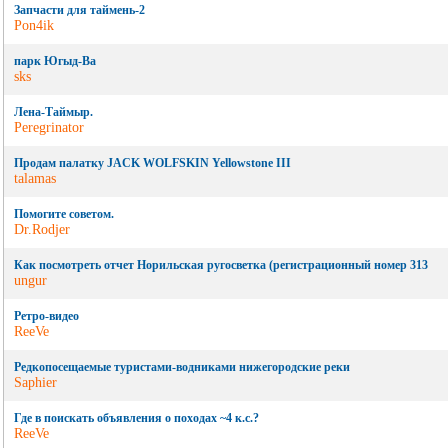
Запчасти для таймень-2
Pon4ik
парк Югыд-Ва
sks
Лена-Таймыр.
Peregrinator
Продам палатку JACK WOLFSKIN Yellowstone III
talamas
Помогите советом.
Dr.Rodjer
Как посмотреть отчет Норильская ругосветка (регистрационный номер 313
ungur
Ретро-видео
ReeVe
Редкопосещаемые туристами-водниками нижегородские реки
Saphier
Где в поискать объявления о походах ~4 к.с.?
ReeVe