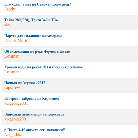
Кто ходил в мае на Санохту-Керженец?
Sandy
Тайга 280(Т28), Тайга 340 и Т34
sks
Паруса для сплавного катамарана
Doctor Morton
Об экспедиции по реке Черчен в Китае
Lotsman
Уровни воды на реках НО и соседних регионов
Lotsman
Ночная прАгулка - 2012
capscrew
Вечерняя заброска на Керженец
kwgeorg2001
Энцефалитные клещи на Керженце
kwgeorg2001
р.Писта 4-19 августа есть вакансии!!!
Nat_ashka