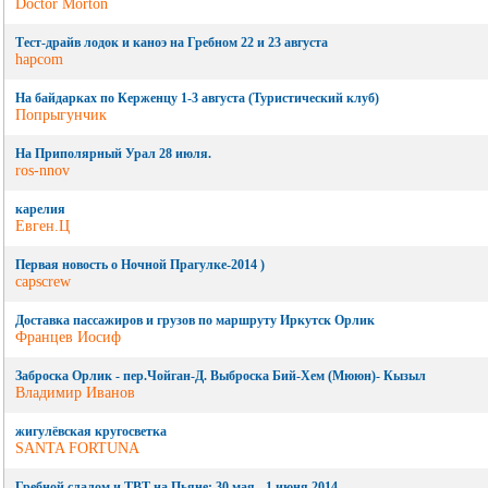
Doctor Morton
Тест-драйв лодок и каноэ на Гребном 22 и 23 августа
hapcom
На байдарках по Керженцу 1-3 августа (Туристический клуб)
Попрыгунчик
На Приполярный Урал 28 июля.
ros-nnov
карелия
Евген.Ц
Первая новость о Ночной Прагулке-2014 )
capscrew
Доставка пассажиров и грузов по маршруту Иркутск Орлик
Францев Иосиф
Заброска Орлик - пер.Чойган-Д. Выброска Бий-Хем (Мююн)- Кызыл
Владимир Иванов
жигулёвская кругосветка
SANTA FORTUNA
Гребной слалом и ТВТ на Пьяне: 30 мая - 1 июня 2014