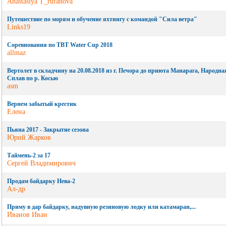
Anastasiya T_rufanova
Путешествие по морям и обучение яхтингу с командой "Сила ветра"
Links19
Cоревнования по ТВТ Water Cup 2018
allmaz
Вертолет в складчину на 20.08.2018 из г. Печора до приюта Манарага, Народ
Сплав по р. Косью
asm
Вернем забытый крестик
Елена
Пьяна 2017 - Закрытие сезона
Юрий Жарков
Таймень-2 за 17
Сергей Владимирович
Продам байдарку Нева-2
Ал-др
Приму в дар байдарку, надувную резиновую лодку или катамаран,...
Иванов Иван