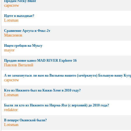
Продам Necky Blunt
capscrew
Идете в выходные?
Lotsman
Сравнение Аргута и Фокс-2т
Максимов
Ищем гребцов на Муксу
mayor
Продаю новое каноэ MAD RIVER Explorer 16
Павлов Виталий
А не замахнуться ли нам на Вильяма нашего (зачёркнуто) Большую нашу Кут
capscrew
Кто из Нижнего был на Кижи-Хеме в 2010 году?
Lotsman
Были ли кто из Нижнего на Нярма-Яхе (с верховий) до 2010 года?
redaktor
В пещере Окинской были?
Lotsman