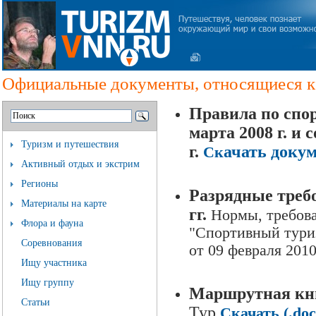
Официальные документы, относящиеся к
Правила по спо
марта 2008 г. и
Туризм и путешествия
г.
ачать докуме
Ск
Активный отдых и экстрим
Регионы
Разрядные требо
Материалы на карте
гг.
Нормы, требова
Флора и фауна
"Спортивный тури
Соревнования
от 09 февраля 201
Ищу участника
Ищу группу
Маршрутная кн
Статьи
Тур
Скачать (.doc