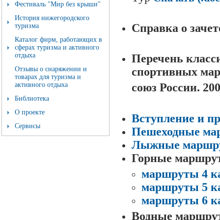
Фестиваль "Мир без крыши"
История нижегородского
Справка о заче
туризма
Каталог фирм, работающих в
сферах туризма и активного
отдыха
Перечень класс
Отзывы о снаряжении и
спортивных мар
товарах для туризма и
активного отдыха
союз России. 200
Библиотека
О проекте
Вступление и п
Сервисы
Пешеходные ма
Лыжные маршр
Горные маршру
маршруты 4 к
маршруты 5 к
маршруты 6 к
Водные маршру