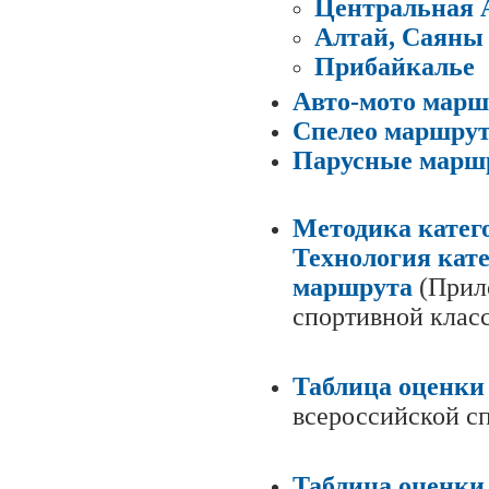
Центральная 
Алтай, Саяны
Прибайкалье
Авто-мото мар
Спелео маршру
Парусные марш
Методика катег
Технология кат
маршрута
(Прил
спортивной клас
Таблица оценки
всероссийской с
Таблица оценки