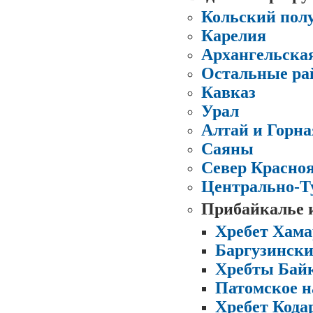
Кольский полу
Карелия
Архангельская
Остальные ра
Кавказ
Урал
Алтай и Горн
Саяны
Cевер Красноя
Центрально-Ту
Прибайкалье 
Хребет Хама
Баргузински
Хребты Бай
Патомское н
Хребет Кода