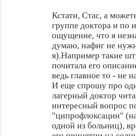
Кстати, Стас, а может
группе доктора и по и
ощущение, что я незна
думаю, нафиг не нужн
я).Например такие шт
почитала его описание
ведь главное то - не н
И еще спрошу про од
лагерный доктор чита
интересный вопрос п
"ципрофлоксацин" (на
одной из больниц), вр
его принятии на солн