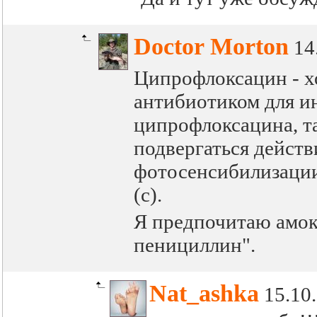
Doctor Morton
14
Ципрофлоксацин - хо
антибиотиком для и
ципрофлоксацина, та
подвергаться дейст
фотосенсибилизации
(с).
Я предпочитаю амокс
пенициллин".
Nat_ashka
15.10