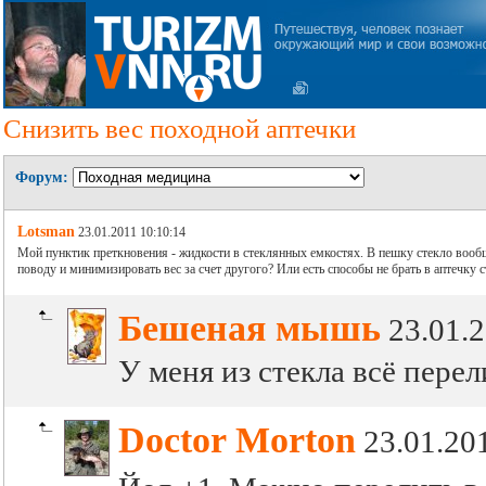
Снизить вес походной аптечки
Форум:
Lotsman
23.01.2011 10:10:14
Мой пунктик преткновения - жидкости в стеклянных емкостях. В пешку стекло вообще 
поводу и минимизировать вес за счет другого? Или есть способы не брать в аптечку 
Бешеная мышь
23.01.
У меня из стекла всё перел
Doctor Morton
23.01.20